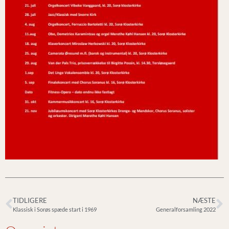
TIDLIGERE
NÆSTE
Klassisk i Sorøs spæde start i 1969
Generalforsamling 2022