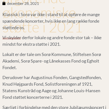
december 28, 2021
økonomiske
Klassisk i Sorø var ikke i stand til at opføre de mange
støtte i 2021
spændende koncerter, hvis ikke en lang række fonde
støttede os.
Vi skylder derfor lokale og andre fonde stor tak – ikke
mindst for ekstra støtte i 2021.
Lokalt er der tale om Sorø Kommune, Stiftelsen Sorø
Akademi, Sorø Spare- og Lånekasses Fond og Egholt
Fondet.
Derudover har Augustinus Fonden, Gangstedfonden,
Knud Højgaards Fond, Solistforeningen af 1921,
Statens Kunstråd og Aage og Johanne Louis-Hansen
Fond støttet koncerterne i 2021.
Særligt i forbindelse med den store Jubilæumskoncert i