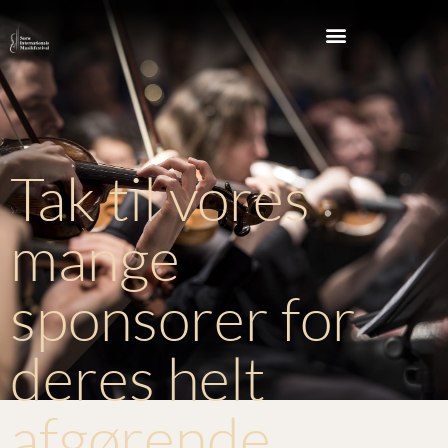
Tak til vores
mange
sponsorer for
deres helt
afgørende