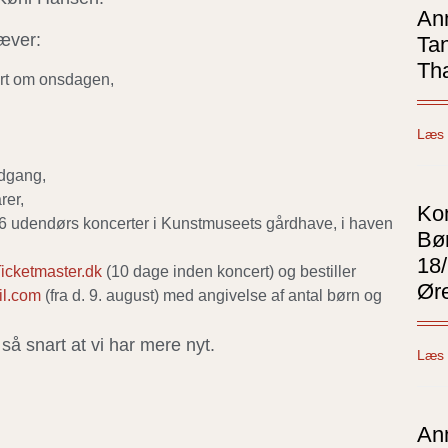
An
æver:
Ta
Th
tørt om onsdagen,
Læs 
adgang,
rer,
Kon
ed 6 udendørs koncerter i Kunstmuseets gårdhave, i haven
Bø
18
icketmaster.dk
(10 dage inden koncert) og bestiller
Ør
il.com
(fra d. 9. august) med angivelse af antal børn og
å snart at vi har mere nyt.
Læs 
An