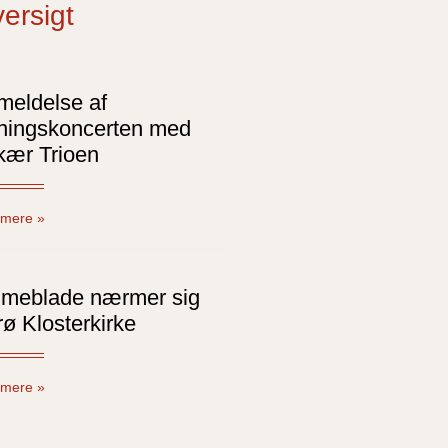
ersigt
meldelse af
ningskoncerten med
kær Trioen
mere »
lmeblade nærmer sig
ø Klosterkirke
mere »