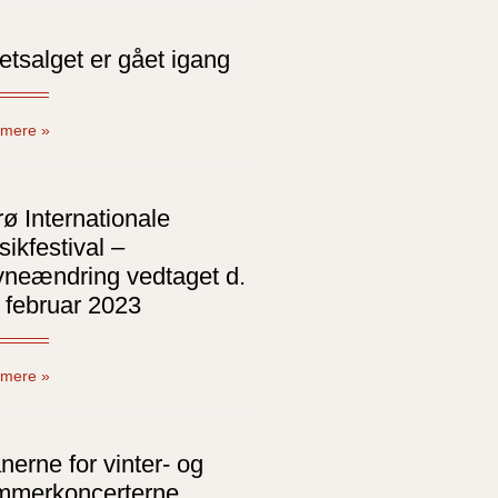
letsalget er gået igang
mere »
ø Internationale
ikfestival –
vneændring vedtaget d.
 februar 2023
mere »
nerne for vinter- og
mmerkoncerterne