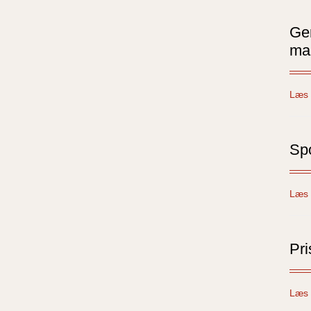
Gen
mar
Læs 
Spo
Læs 
Pri
Læs 