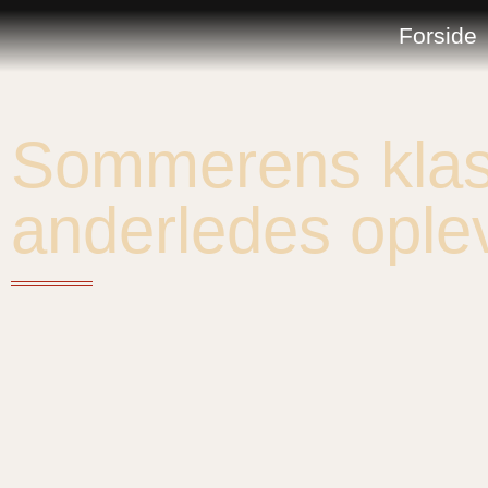
Forside
Sommerens klass
anderledes ople