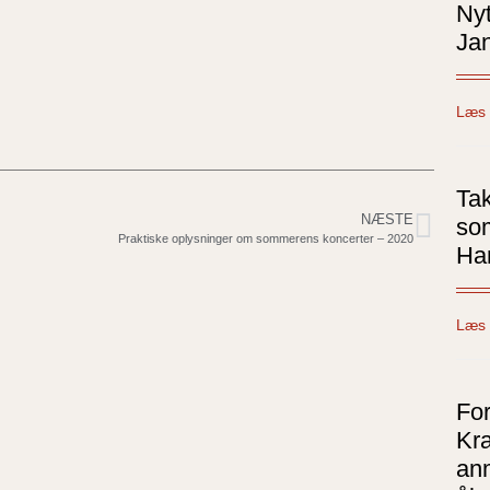
Nyt
Ja
Læs 
Tak
NÆSTE
so
Praktiske oplysninger om sommerens koncerter – 2020
Ha
Læs 
Fo
Kra
anm