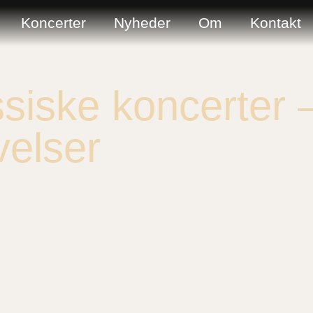
Koncerter
Nyheder
Om
Kontakt
iske koncerter 
velser