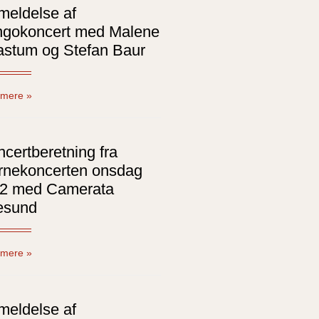
meldelse af
ngokoncert med Malene
astum og Stefan Baur
mere »
certberetning fra
rnekoncerten onsdag
/2 med Camerata
esund
mere »
meldelse af