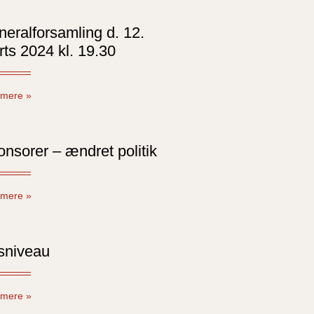
eral­for­sam­ling d. 12.
ts 2024 kl. 19.30
mere »
nsorer – ændret politik
mere »
sniveau
mere »