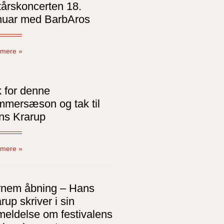
årskoncerten 18.
nuar med BarbAros
mere »
 for denne
mmersæson og tak til
ns Krarup
mere »
rnem åbning – Hans
rup skriver i sin
eldelse om festivalens