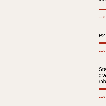
åb
Læs 
P2 
Læs 
St
gra
rab
Læs 