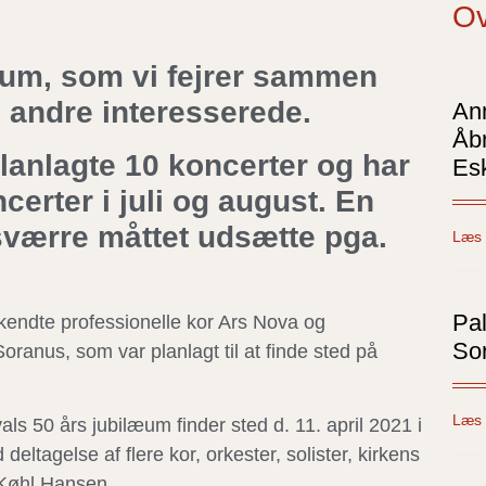
Ov
læum, som vi fejrer sammen
 andre interesserede.
An
Åb
lanlagte 10 koncerter og har
Es
ncerter i juli og august. En
esværre måttet udsætte pga.
Læs 
Pa
t kendte professionelle kor Ars Nova og
Sor
ranus, som var planlagt til at finde sted på
Læs 
als 50 års jubilæum finder sted d. 11. april 2021 i
deltagelse af flere kor, orkester, solister, kirkens
e Køhl Hansen.