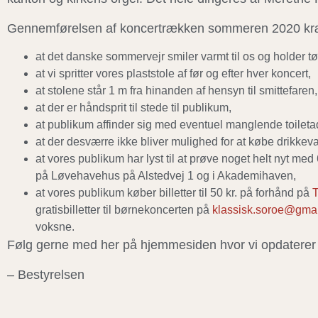
Gennemførelsen af koncertrækken sommeren 2020 kr
at det danske sommervejr smiler varmt til os og holder 
at vi spritter vores plaststole af før og efter hver koncert,
at stolene står 1 m fra hinanden af hensyn til smittefaren,
at der er håndsprit til stede til publikum,
at publikum affinder sig med eventuel manglende toilet
at der desværre ikke bliver mulighed for at købe drikkeva
at vores publikum har lyst til at prøve noget helt nyt m
på Løvehavehus på Alstedvej 1 og i Akademihaven,
at vores publikum køber billetter til 50 kr. på forhånd på
T
gratisbilletter til børnekoncerten på
klassisk.soroe@gma
voksne.
Følg gerne med her på hjemmesiden hvor vi opdaterer s
– Bestyrelsen