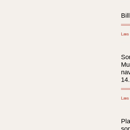
Bil
Læs 
Sor
Mus
na
14.
Læs 
Pla
so