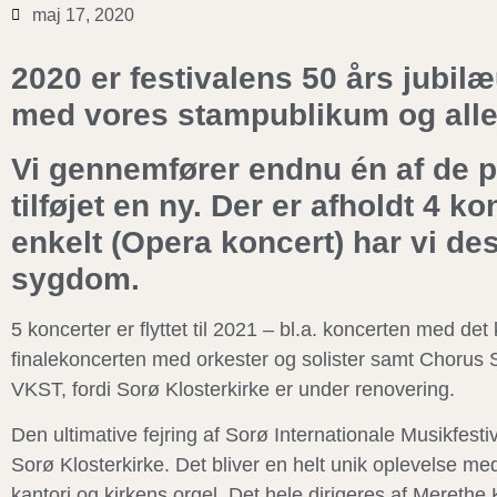
maj 17, 2020
2020 er festivalens 50 års jubi
med vores stampublikum og alle
Vi gennemfører endnu én af de p
tilføjet en ny. Der er afholdt 4 ko
enkelt (Opera koncert) har vi d
sygdom.
5 koncerter er flyttet til 2021 – bl.a. koncerten med de
finalekoncerten med orkester og solister samt Chorus So
VKST, fordi Sorø Klosterkirke er under renovering.
Den ultimative fejring af Sorø Internationale Musikfestiv
Sorø Klosterkirke. Det bliver en helt unik oplevelse med 
kantori og kirkens orgel. Det hele dirigeres af Mereth