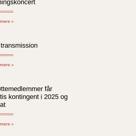
ningskoncert
mere »
transmission
mere »
øttemedlemmer får
tis kontingent i 2025 og
at
mere »