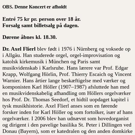
OBS. Denne Koncert er afholdt
Entré 75 kr pr. person over 18 år.
Forsalg samt billetsalg på dagen.
Dørene åbnes kl. 18.30.
Dr. Axel Flierl
blev født i 1976 i Nürnberg og voksede op
i Allgäu. Han studerede orgel, orgel-improvisation og
katolsk kirkemusik i München og Paris samt
musikvidenskab i Karlsruhe. Hans lærere var Prof. Edgar
Krapp, Wolfgang Hörlin, Prof. Thierry Escaich og Vincent
Warnier. Hans årtier lange beskæftigelse med værker og
komponisten Karl Höller (1907–1987) afsluttede han med
en musikvidenskabelig afhandling om Höllers orgelværker
hos Prof. Dr. Thomas Seedorf, et hidtil uopdaget kapitel i
tysk musikhistorie. Axel Flierl anses som en førende
forsker inden for Karl Höller og som fortolker, især af hans
orgelværker. I 2006 blev han udnævnt som hovedorganist
og dirigent i den pavelige basilika St. Peter i Dillingen ved
Donau (Bayern), som er katedralen og den anden domkirke