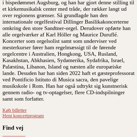
i bispedømmet Augsburg, og han har gjort denne stilling til
et kirkemusikalsk center med tråde, der rækker langt ud
over regionens grænser. Så grundlagde han den
internationale orgelfestival Dillinger Basilikakoncerterne
omkring den store Sandtner-orgel. Derudover opførte han
alle orgelværker af Karl Höller og Maurice Duruflé.
Koncerter som orgelsolist samt som underviser ved
mesterkurser fører ham regelmæssigt til de førende
orgelcentre i Australien, Hongkong, USA, Rusland,
Kasakhstan, Abkhasien, Sydamerika, Sydafrika, Israel,
Palæstina, Libanon, Island og næsten alle europæiske
lande. Desuden har han siden 2022 haft et gæsteprofessorat
ved Pontificio Istituto di Musica sacra, den pavelige
musikskole i Rom. Han har også udtrykt sig kunstnerisk
gennem radio- og tv-optagelser, flere CD-indspilninger
samt som forfatter.
Køb billetter
Hent koncertprogram
Find vej