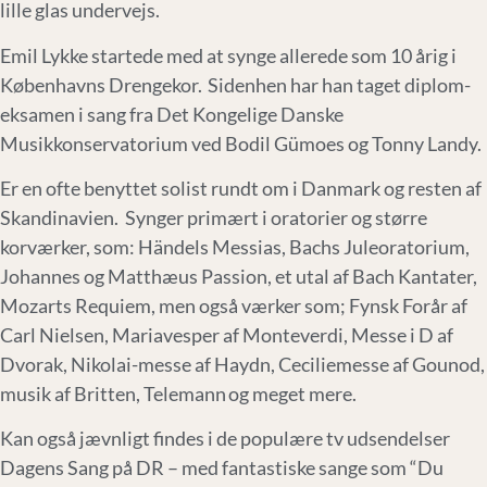
lille glas undervejs.
Emil Lykke startede med at synge allerede som 10 årig i
Københavns Drengekor. Sidenhen har han taget diplom-
eksamen i sang fra Det Kongelige Danske
Musikkonservatorium ved Bodil Gümoes og Tonny Landy.
Er en ofte benyttet solist rundt om i Danmark og resten af
Skandinavien. Synger primært i oratorier og større
korværker, som: Händels Messias, Bachs Juleoratorium,
Johannes og Matthæus Passion, et utal af Bach Kantater,
Mozarts Requiem, men også værker som; Fynsk Forår af
Carl Nielsen, Mariavesper af Monteverdi, Messe i D af
Dvorak, Nikolai-messe af Haydn, Ceciliemesse af Gounod,
musik af Britten, Telemann og meget mere.
Kan også jævnligt findes i de populære tv udsendelser
Dagens Sang på DR – med fantastiske sange som “Du