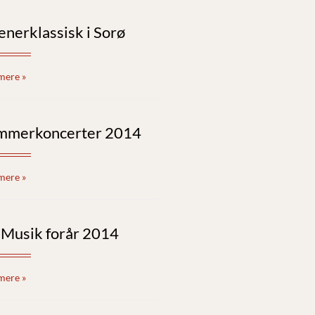
nerklassisk i Sorø
mere »
mmerkoncerter 2014
mere »
 Musik forår 2014
mere »