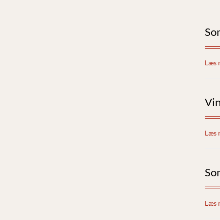
So
Læs 
Vi
Læs 
So
Læs 