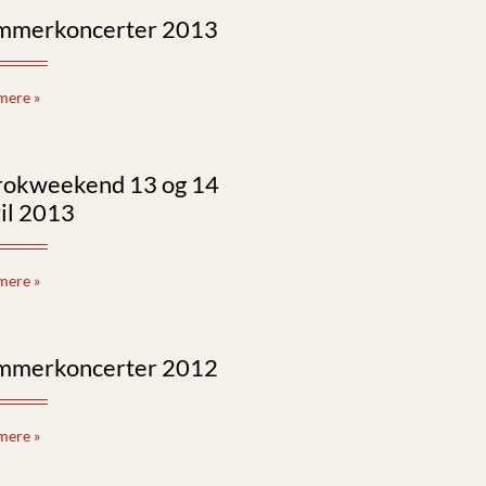
mmerkoncerter 2013
mere »
rokweekend 13 og 14
il 2013
mere »
mmerkoncerter 2012
mere »