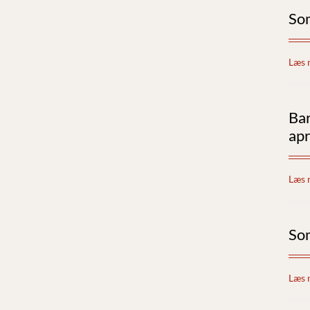
So
Læs 
Ba
apr
Læs 
So
Læs 