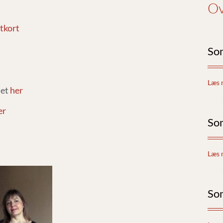
Ov
tkort
So
Læs 
met
her
er
So
Læs 
So