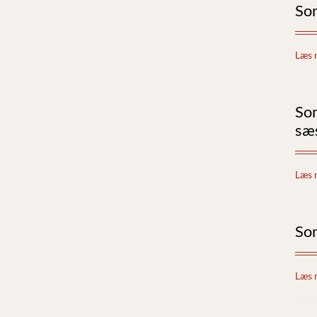
So
Læs 
So
sæ
Læs 
So
Læs 