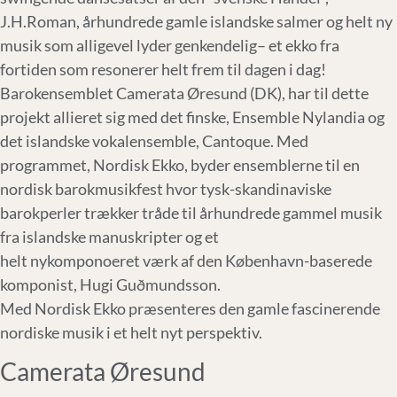
J.H.Roman, århundrede gamle islandske salmer og helt ny
musik som alligevel lyder genkendelig– et ekko fra
fortiden som resonerer helt frem til dagen i dag!
Barokensemblet Camerata Øresund (DK), har til dette
projekt allieret sig med det finske, Ensemble Nylandia og
det islandske vokalensemble, Cantoque. Med
programmet, Nordisk Ekko, byder ensemblerne til en
nordisk barokmusikfest hvor tysk-skandinaviske
barokperler trækker tråde til århundrede gammel musik
fra islandske manuskripter og et
helt nykomponoeret værk af den København-baserede
komponist, Hugi Guðmundsson.
Med Nordisk Ekko præsenteres den gamle fascinerende
nordiske musik i et helt nyt perspektiv.
Camerata Øresund