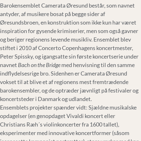
Barokensemblet Camerata Øresund består, som navnet
antyder, af musikere bosat på begge sider af
Øresundsbroen, en konstruktion som ikke kun har været
inspiration for gysende krimiserier, men som også gavner
og beriger regionens levende musikliv. Ensemblet blev
stiftet i 2010 af Concerto Copenhagens koncertmester,
Peter Spissky, og igangsatte sin første koncertserie under
navnet
Bach on the Bridge
med henvisning til den samme
indflydelsesrige bro. Sidenhen er Camerata Øresund
vokset til at blive et af regionens mest fremtrædende
barokensembler, og de optræder jævnligt på festivaler og
koncertsteder i Danmark og udlandet.
Ensemblets projekter spænder vidt: Sjældne musikalske
opdagelser (en genopdaget Vivaldi koncert eller
Christians Ræh´s violinkoncerter fra 1600 tallet),
eksperimenter med innovative koncertformer (såsom