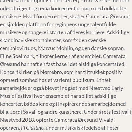
iscenesatte komponist portrætter), store værker med kor
uden dirigent og tema koncerter for børn med udklædte
musikere. Hvad formen end er, skaber Camerata Øresund
en sjælden platform for regionens unge talentfulde
musikere og sangere i starten af deres karriere. Adskillige
skandinaviske stortalenter, som fx den svenske
cembalovirtuos, Marcus Mohlin, og den danske sopran,
Eline Soelmark, tilhører kernen af ensemblet. Camerata
Øresund har haft en fast base i det alsidige koncertsted,
Koncertkirken på Nørrebro, som har tiltrukket positiv
opmærksomhed hos et varieret publikum. Et tæt
samarbejde er også blevet indgået med Næstved Early
Music Festival hvor ensemblet har spillet adskillige
koncerter, både alene og i inspirerende samarbejde med
bl.a. Jordi Savall og andre kunstnere. Under årets festival i
Næstved 2018, opførte Camerata Øresund Vivaldi
operaen,
I´l Giustino,
under musikalsk ledelse af Peter